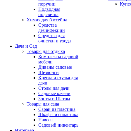
поручни
Купе
Подводная
подсветка
Химия для бассейна
Средства
дезинфекции
Средства для
очистки и ухода
Дача и Сад
Товары для отдыха
Комплекты садовой
мебели
Диваны садовые
Шезлонги
Кресла и стулья для
дачи
Столы для дачи
Садовые качели
Зонты и Шатры
Товары для сада
Сараи из пластика
Шкафы из пластика
Навесы
Садовый инвентарь
Интерьер