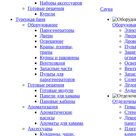
Наборы аксессуаров
Готовые решения
Сауна
Купели
Турецкая баня
Оборудование
Оборудова
Парогенераторы
Элек
Двери
Двер
Освещение
Дров
Краны, изливы,
Пуль
трапы
Защи
Курны и раковины
огра
Вентиляция
Осве
Запасные части
Вент
Пульты для
Запа
парогенераторов
Соле
Готовые решения
Лёдо
Готовые модули
Ауди
Панели для хамама
Паровые кабины
Отделочны
Ароматизация
Гимал
Ароматические
Стен
насосы
Деко
Ароматы для хамама
пане
Аксессуары
Плитк
Кувшины, чаши,
камн