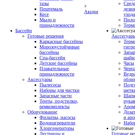
тазы
Сред
Пештемаль
дези
Акции
Кесе
ухода
Мыло и
Пило
принадлежности
Терм
Бассейн
Готовые решения
Аксcесуар
Каркасные бассейны
Терм
Морозоустойчивые
гигр
бассейны
Запар
Спа-бассейн
шайк
Детские бассейны
Часы
Плавательные
Черп
принадлежности
Ведра
Аксессуары
обли
Пылесосы
Подг
Наборы для чистки
щетк
Запасные части
Шапк
Тенты, подстилки,
рука
ремкомплекты
Аром
Оборудование
Дозат
Фильтры, насосы
и аро
Водонагреватели
Набо
Хлоргенераторы
Лестницы и
Готовые р