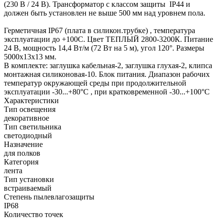
(230 В / 24 В). Трансформатор с классом защиты IP44 и
должен быть установлен не выше 500 мм над уровнем пола.
Герметичная IP67 (плата в силикон.трубке) , температура
эксплуатации до +100С. Цвет ТЕПЛЫЙ 2800-3200К. Питание
24 В, мощность 14,4 Вт/м (72 Вт на 5 м), угол 120°. Размеры
5000х13х13 мм.
В комплекте: заглушка кабельная-2, заглушка глухая-2, клипса
монтажная силиконовая-10. Блок питания. Диапазон рабочих
температур окружающей среды при продолжительной
эксплуатации -30...+80°С , при кратковременной -30...+100°С
Характеристики
Тип освещения
декоративное
Тип светильника
светодиодный
Назначение
для полков
Категория
лента
Тип установки
встраиваемый
Степень пылевлагозащиты
IP68
Количество точек