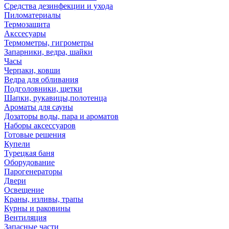
Средства дезинфекции и ухода
Пиломатериалы
Термозащита
Аксcесуары
Термометры, гигрометры
Запарники, ведра, шайки
Часы
Черпаки, ковши
Ведра для обливания
Подголовники, щетки
Шапки, рукавицы,полотенца
Ароматы для сауны
Дозаторы воды, пара и ароматов
Наборы аксессуаров
Готовые решения
Купели
Турецкая баня
Оборудование
Парогенераторы
Двери
Освещение
Краны, изливы, трапы
Курны и раковины
Вентиляция
Запасные части