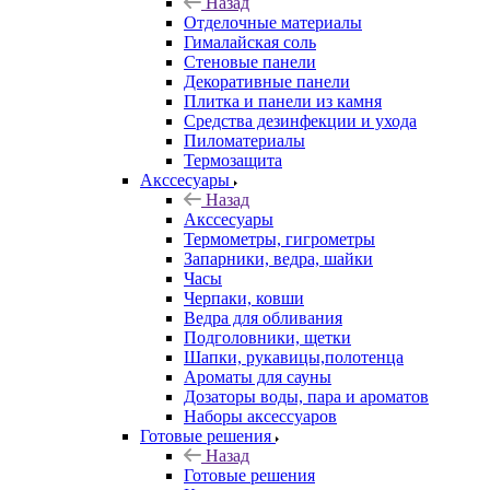
Назад
Отделочные материалы
Гималайская соль
Стеновые панели
Декоративные панели
Плитка и панели из камня
Средства дезинфекции и ухода
Пиломатериалы
Термозащита
Аксcесуары
Назад
Аксcесуары
Термометры, гигрометры
Запарники, ведра, шайки
Часы
Черпаки, ковши
Ведра для обливания
Подголовники, щетки
Шапки, рукавицы,полотенца
Ароматы для сауны
Дозаторы воды, пара и ароматов
Наборы аксессуаров
Готовые решения
Назад
Готовые решения