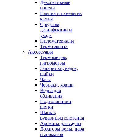
Декоративные
панели
Плитка и панели из
камня
Средства
дезинфекции и
ухода
Пиломатериалы
Термозащита
Аксcесуары
Термометры,
гигрометры
Запарники, ведра,
шайки
Часы
Черпаки, ковши
Ведра для
обливания
Подголовники,
щетки
Шапки,
рукавицы,полотенца
Ароматы для сауны
Дозаторы воды, пара
и ароматов