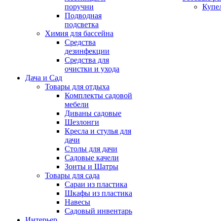
поручни
Купе
Подводная
подсветка
Химия для бассейна
Средства
дезинфекции
Средства для
очистки и ухода
Дача и Сад
Товары для отдыха
Комплекты садовой
мебели
Диваны садовые
Шезлонги
Кресла и стулья для
дачи
Столы для дачи
Садовые качели
Зонты и Шатры
Товары для сада
Сараи из пластика
Шкафы из пластика
Навесы
Садовый инвентарь
Интерьер