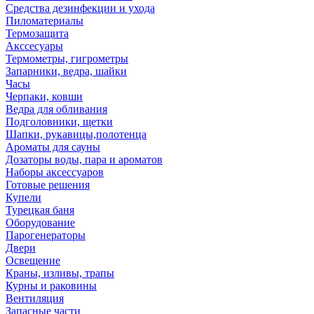
Средства дезинфекции и ухода
Пиломатериалы
Термозащита
Аксcесуары
Термометры, гигрометры
Запарники, ведра, шайки
Часы
Черпаки, ковши
Ведра для обливания
Подголовники, щетки
Шапки, рукавицы,полотенца
Ароматы для сауны
Дозаторы воды, пара и ароматов
Наборы аксессуаров
Готовые решения
Купели
Турецкая баня
Оборудование
Парогенераторы
Двери
Освещение
Краны, изливы, трапы
Курны и раковины
Вентиляция
Запасные части