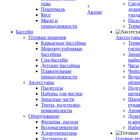
тазы
Сред
Пештемаль
дези
Акции
Кесе
ухода
Мыло и
Пило
принадлежности
Терм
Бассейн
Готовые решения
Аксcесуар
Каркасные бассейны
Терм
Морозоустойчивые
гигр
бассейны
Запар
Спа-бассейн
шайк
Детские бассейны
Часы
Плавательные
Черп
принадлежности
Ведра
Аксессуары
обли
Пылесосы
Подг
Наборы для чистки
щетк
Запасные части
Шапк
Тенты, подстилки,
рука
ремкомплекты
Аром
Оборудование
Дозат
Фильтры, насосы
и аро
Водонагреватели
Набо
Хлоргенераторы
Лестницы и
Готовые р