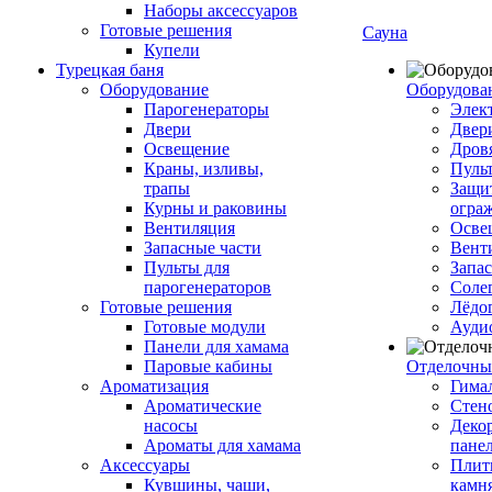
Наборы аксессуаров
Готовые решения
Сауна
Купели
Турецкая баня
Оборудование
Оборудова
Парогенераторы
Элек
Двери
Двер
Освещение
Дров
Краны, изливы,
Пуль
трапы
Защи
Курны и раковины
огра
Вентиляция
Осве
Запасные части
Вент
Пульты для
Запа
парогенераторов
Соле
Готовые решения
Лёдо
Готовые модули
Ауди
Панели для хамама
Паровые кабины
Отделочны
Ароматизация
Гимал
Ароматические
Стен
насосы
Деко
Ароматы для хамама
пане
Аксессуары
Плитк
Кувшины, чаши,
камн