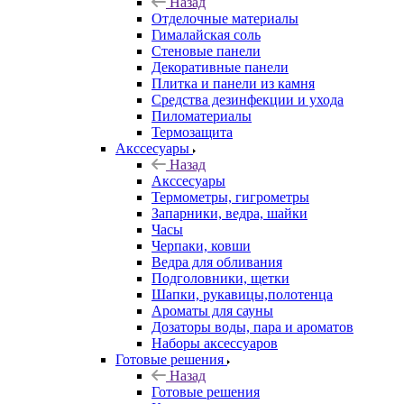
Назад
Отделочные материалы
Гималайская соль
Стеновые панели
Декоративные панели
Плитка и панели из камня
Средства дезинфекции и ухода
Пиломатериалы
Термозащита
Аксcесуары
Назад
Аксcесуары
Термометры, гигрометры
Запарники, ведра, шайки
Часы
Черпаки, ковши
Ведра для обливания
Подголовники, щетки
Шапки, рукавицы,полотенца
Ароматы для сауны
Дозаторы воды, пара и ароматов
Наборы аксессуаров
Готовые решения
Назад
Готовые решения