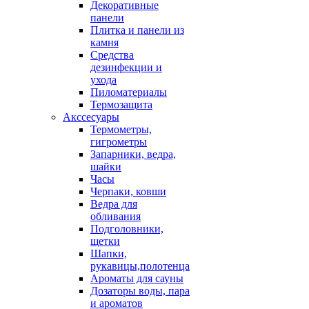
Декоративные
панели
Плитка и панели из
камня
Средства
дезинфекции и
ухода
Пиломатериалы
Термозащита
Аксcесуары
Термометры,
гигрометры
Запарники, ведра,
шайки
Часы
Черпаки, ковши
Ведра для
обливания
Подголовники,
щетки
Шапки,
рукавицы,полотенца
Ароматы для сауны
Дозаторы воды, пара
и ароматов