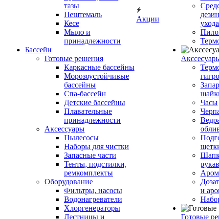
тазы
Сред
Пештемаль
дези
Акции
Кесе
ухода
Мыло и
Пило
принадлежности
Терм
Бассейн
Готовые решения
Аксcесуар
Каркасные бассейны
Терм
Морозоустойчивые
гигр
бассейны
Запар
Спа-бассейн
шайк
Детские бассейны
Часы
Плавательные
Черп
принадлежности
Ведра
Аксессуары
обли
Пылесосы
Подг
Наборы для чистки
щетк
Запасные части
Шапк
Тенты, подстилки,
рука
ремкомплекты
Аром
Оборудование
Дозат
Фильтры, насосы
и аро
Водонагреватели
Набо
Хлоргенераторы
Лестницы и
Готовые р