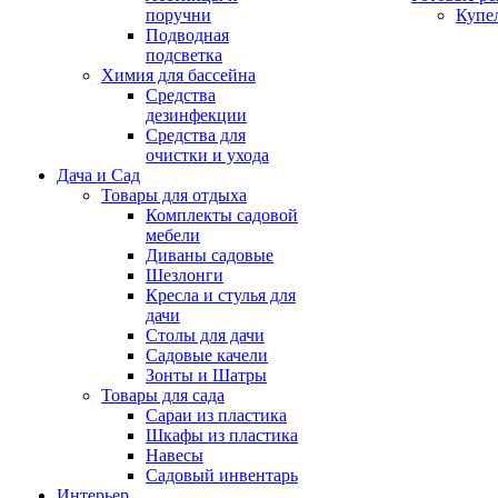
поручни
Купе
Подводная
подсветка
Химия для бассейна
Средства
дезинфекции
Средства для
очистки и ухода
Дача и Сад
Товары для отдыха
Комплекты садовой
мебели
Диваны садовые
Шезлонги
Кресла и стулья для
дачи
Столы для дачи
Садовые качели
Зонты и Шатры
Товары для сада
Сараи из пластика
Шкафы из пластика
Навесы
Садовый инвентарь
Интерьер