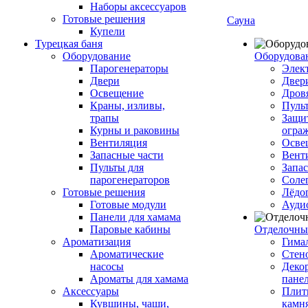
Наборы аксессуаров
Готовые решения
Сауна
Купели
Турецкая баня
Оборудование
Оборудова
Парогенераторы
Элек
Двери
Двер
Освещение
Дров
Краны, изливы,
Пуль
трапы
Защи
Курны и раковины
огра
Вентиляция
Осве
Запасные части
Вент
Пульты для
Запа
парогенераторов
Соле
Готовые решения
Лёдо
Готовые модули
Ауди
Панели для хамама
Паровые кабины
Отделочны
Ароматизация
Гимал
Ароматические
Стен
насосы
Деко
Ароматы для хамама
пане
Аксессуары
Плитк
Кувшины, чаши,
камн