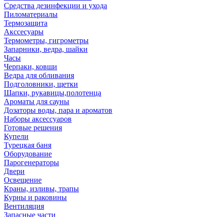
Средства дезинфекции и ухода
Пиломатериалы
Термозащита
Аксcесуары
Термометры, гигрометры
Запарники, ведра, шайки
Часы
Черпаки, ковши
Ведра для обливания
Подголовники, щетки
Шапки, рукавицы,полотенца
Ароматы для сауны
Дозаторы воды, пара и ароматов
Наборы аксессуаров
Готовые решения
Купели
Турецкая баня
Оборудование
Парогенераторы
Двери
Освещение
Краны, изливы, трапы
Курны и раковины
Вентиляция
Запасные части