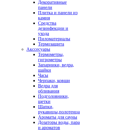
Декоративные
панели
Плитка и панели из
камня
Средства
дезинфекции и
ухода
Пиломатериалы
Термозащита
Аксcесуары
Термометры,
гигрометры
Запарники, ведра,
шайки
Часы
Черпаки, ковши
Ведра для
обливания
Подголовники,
щетки
Шапки,
рукавицы,полотенца
Ароматы для сауны
Дозаторы воды, пара
и ароматов