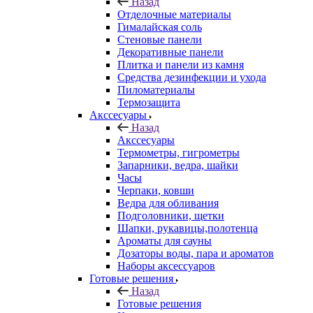
Назад
Отделочные материалы
Гималайская соль
Стеновые панели
Декоративные панели
Плитка и панели из камня
Средства дезинфекции и ухода
Пиломатериалы
Термозащита
Аксcесуары
Назад
Аксcесуары
Термометры, гигрометры
Запарники, ведра, шайки
Часы
Черпаки, ковши
Ведра для обливания
Подголовники, щетки
Шапки, рукавицы,полотенца
Ароматы для сауны
Дозаторы воды, пара и ароматов
Наборы аксессуаров
Готовые решения
Назад
Готовые решения