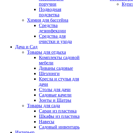
поручни
Купе
Подводная
подсветка
Химия для бассейна
Средства
дезинфекции
Средства для
очистки и ухода
Дача и Сад
Товары для отдыха
Комплекты садовой
мебели
Диваны садовые
Шезлонги
Кресла и стулья для
дачи
Столы для дачи
Садовые качели
Зонты и Шатры
Товары для сада
Сараи из пластика
Шкафы из пластика
Навесы
Садовый инвентарь
Интерьер