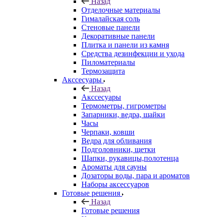
Назад
Отделочные материалы
Гималайская соль
Стеновые панели
Декоративные панели
Плитка и панели из камня
Средства дезинфекции и ухода
Пиломатериалы
Термозащита
Аксcесуары
Назад
Аксcесуары
Термометры, гигрометры
Запарники, ведра, шайки
Часы
Черпаки, ковши
Ведра для обливания
Подголовники, щетки
Шапки, рукавицы,полотенца
Ароматы для сауны
Дозаторы воды, пара и ароматов
Наборы аксессуаров
Готовые решения
Назад
Готовые решения