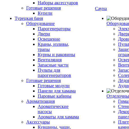
Наборы аксессуаров
Готовые решения
Сауна
Купели
Турецкая баня
Оборудование
Оборудова
Парогенераторы
Элек
Двери
Двер
Освещение
Дров
Краны, изливы,
Пуль
трапы
Защи
Курны и раковины
огра
Вентиляция
Осве
Запасные части
Вент
Пульты для
Запа
парогенераторов
Соле
Готовые решения
Лёдо
Готовые модули
Ауди
Панели для хамама
Паровые кабины
Отделочны
Ароматизация
Гимал
Ароматические
Стен
насосы
Деко
Ароматы для хамама
пане
Аксессуары
Плитк
Кувшины, чаши,
камн