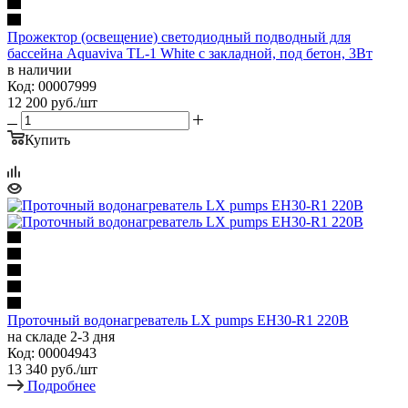
Прожектор (освещение) светодиодный подводный для
бассейна Aquaviva TL-1 White с закладной, под бетон, 3Вт
в наличии
Код: 00007999
12 200
руб.
/шт
Купить
Проточный водонагреватель LX pumps EH30-R1 220В
на складе 2-3 дня
Код: 00004943
13 340
руб.
/шт
Подробнее