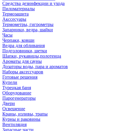
Средства дезинфекции и ухода
Пиломатериалы
Термозащита
Аксcесуары
Термометры, гигрометры
Запарники, ведра, шайки
Часы
Черпаки, ковши
Ведра для обливания
Подголовники, щетки
Шапки, рукавицы,полотенца
Ароматы для сауны
Дозаторы воды, пара и ароматов
Наборы аксессуаров
Готовые решения
Купели
Турецкая баня
Оборудование
Парогенераторы
Двери
Освещение
Краны, изливы, трапы
Курны и раковины
Вентиляция
Запасные части