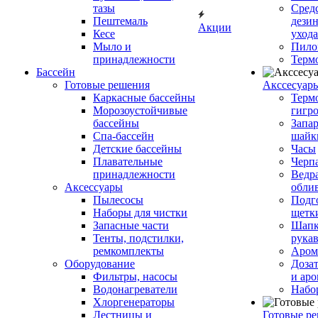
тазы
Сред
Пештемаль
дези
Акции
Кесе
ухода
Мыло и
Пило
принадлежности
Терм
Бассейн
Готовые решения
Аксcесуар
Каркасные бассейны
Терм
Морозоустойчивые
гигр
бассейны
Запар
Спа-бассейн
шайк
Детские бассейны
Часы
Плавательные
Черп
принадлежности
Ведра
Аксессуары
обли
Пылесосы
Подг
Наборы для чистки
щетк
Запасные части
Шапк
Тенты, подстилки,
рука
ремкомплекты
Аром
Оборудование
Дозат
Фильтры, насосы
и аро
Водонагреватели
Набо
Хлоргенераторы
Лестницы и
Готовые р