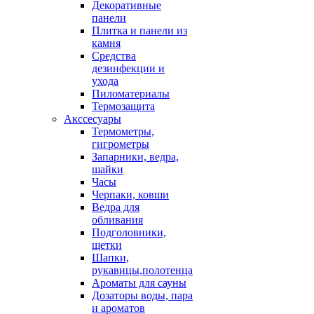
Декоративные
панели
Плитка и панели из
камня
Средства
дезинфекции и
ухода
Пиломатериалы
Термозащита
Аксcесуары
Термометры,
гигрометры
Запарники, ведра,
шайки
Часы
Черпаки, ковши
Ведра для
обливания
Подголовники,
щетки
Шапки,
рукавицы,полотенца
Ароматы для сауны
Дозаторы воды, пара
и ароматов