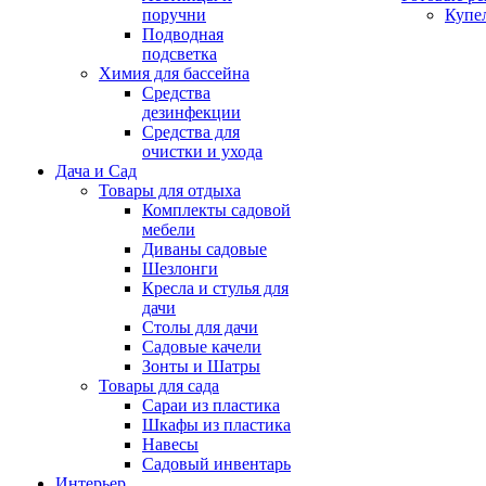
поручни
Купе
Подводная
подсветка
Химия для бассейна
Средства
дезинфекции
Средства для
очистки и ухода
Дача и Сад
Товары для отдыха
Комплекты садовой
мебели
Диваны садовые
Шезлонги
Кресла и стулья для
дачи
Столы для дачи
Садовые качели
Зонты и Шатры
Товары для сада
Сараи из пластика
Шкафы из пластика
Навесы
Садовый инвентарь
Интерьер