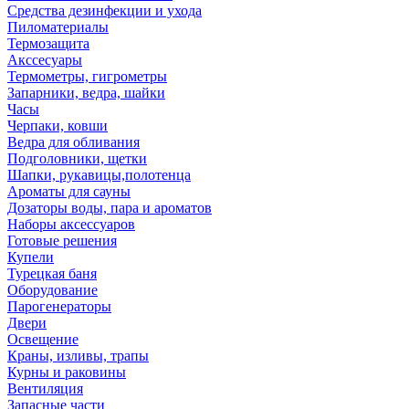
Средства дезинфекции и ухода
Пиломатериалы
Термозащита
Аксcесуары
Термометры, гигрометры
Запарники, ведра, шайки
Часы
Черпаки, ковши
Ведра для обливания
Подголовники, щетки
Шапки, рукавицы,полотенца
Ароматы для сауны
Дозаторы воды, пара и ароматов
Наборы аксессуаров
Готовые решения
Купели
Турецкая баня
Оборудование
Парогенераторы
Двери
Освещение
Краны, изливы, трапы
Курны и раковины
Вентиляция
Запасные части