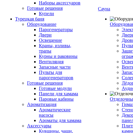
Наборы аксессуаров
Готовые решения
Сауна
Купели
Турецкая баня
Оборудование
Оборудова
Парогенераторы
Элек
Двери
Двер
Освещение
Дров
Краны, изливы,
Пуль
трапы
Защи
Курны и раковины
огра
Вентиляция
Осве
Запасные части
Вент
Пульты для
Запа
парогенераторов
Соле
Готовые решения
Лёдо
Готовые модули
Ауди
Панели для хамама
Паровые кабины
Отделочны
Ароматизация
Гимал
Ароматические
Стен
насосы
Деко
Ароматы для хамама
пане
Аксессуары
Плитк
Кувшины, чаши,
камн