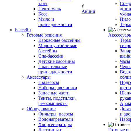
тазы
Сред
Пештемаль
дези
Акции
Кесе
ухода
Мыло и
Пило
принадлежности
Терм
Бассейн
Готовые решения
Аксcесуар
Каркасные бассейны
Терм
Морозоустойчивые
гигр
бассейны
Запар
Спа-бассейн
шайк
Детские бассейны
Часы
Плавательные
Черп
принадлежности
Ведра
Аксессуары
обли
Пылесосы
Подг
Наборы для чистки
щетк
Запасные части
Шапк
Тенты, подстилки,
рука
ремкомплекты
Аром
Оборудование
Дозат
Фильтры, насосы
и аро
Водонагреватели
Набо
Хлоргенераторы
Лестницы и
Готовые р