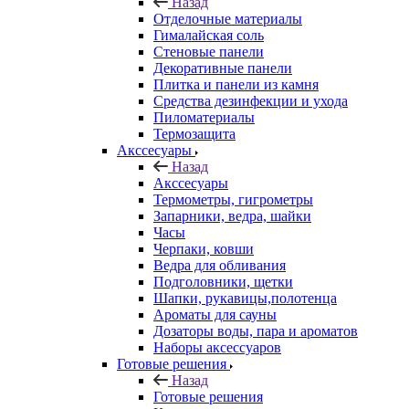
Назад
Отделочные материалы
Гималайская соль
Стеновые панели
Декоративные панели
Плитка и панели из камня
Средства дезинфекции и ухода
Пиломатериалы
Термозащита
Аксcесуары
Назад
Аксcесуары
Термометры, гигрометры
Запарники, ведра, шайки
Часы
Черпаки, ковши
Ведра для обливания
Подголовники, щетки
Шапки, рукавицы,полотенца
Ароматы для сауны
Дозаторы воды, пара и ароматов
Наборы аксессуаров
Готовые решения
Назад
Готовые решения