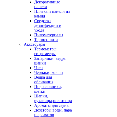
Декоративные
панели
Плитка и панели из
камня
Средства
дезинфекции и
ухода
Пиломатериалы
Термозащита
Аксcесуары
Термометры,
гигрометры
Запарники, ведра,
шайки
Часы
Черпаки, ковши
Ведра для
обливания
Подголовники,
щетки
Шапки,
рукавицы,полотенца
Ароматы для сауны
Дозаторы воды, пара
и ароматов