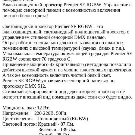
Влагозащищенный проектор Premier SE RGBW. Управление с
помощью сенсорной панели с возможностью включения
чистого белого цвета!
Светодиодный проектор Premier SE RGBW - это
влагозащищенный, светодиодный полноцветный проектор с
управлением стильной сенсорной DMX панелью.
Он разработан специально для использования во влажных
помещениях с высокой температурой (саунах, банях и т.д.).
Максимальная температура окружающей среды для Premier SE
RGBW составляет 70 градусов С.
Применение мощного 4х кристального светодиода позволило
добиться высокой яркости на уровне галогеновых проекторов.
А так же возможность включить чистый белый свет.
Premier SE RGBW управляется сенсорной панелью по
протоколу DMX 512.
Стильный декорированый под дерево корпус проектора не
испортит внешний вид помещения даже если его будет видно.
Мощность, max: 12 Вт.
Напряжение: 220-220В, 50Гц.
Цвет свечения Полноцветный (RGBW)
Световой поток: Красный - 87 Лм.
Зеленый - 139 Лм.
Синий - 25 Лм.