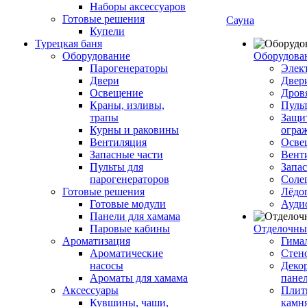
Наборы аксессуаров
Готовые решения
Сауна
Купели
Турецкая баня
Оборудование
Оборудова
Парогенераторы
Элек
Двери
Двер
Освещение
Дров
Краны, изливы,
Пуль
трапы
Защи
Курны и раковины
огра
Вентиляция
Осве
Запасные части
Вент
Пульты для
Запа
парогенераторов
Соле
Готовые решения
Лёдо
Готовые модули
Ауди
Панели для хамама
Паровые кабины
Отделочны
Ароматизация
Гимал
Ароматические
Стен
насосы
Деко
Ароматы для хамама
пане
Аксессуары
Плитк
Кувшины, чаши,
камн