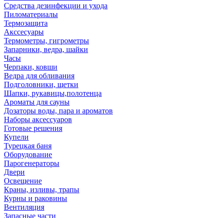
Средства дезинфекции и ухода
Пиломатериалы
Термозащита
Аксcесуары
Термометры, гигрометры
Запарники, ведра, шайки
Часы
Черпаки, ковши
Ведра для обливания
Подголовники, щетки
Шапки, рукавицы,полотенца
Ароматы для сауны
Дозаторы воды, пара и ароматов
Наборы аксессуаров
Готовые решения
Купели
Турецкая баня
Оборудование
Парогенераторы
Двери
Освещение
Краны, изливы, трапы
Курны и раковины
Вентиляция
Запасные части