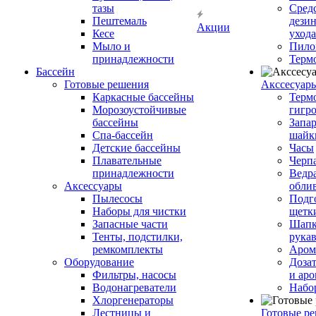
тазы
Сред
Пештемаль
дези
Акции
Кесе
ухода
Мыло и
Пило
принадлежности
Терм
Бассейн
Готовые решения
Аксcесуар
Каркасные бассейны
Терм
Морозоустойчивые
гигр
бассейны
Запар
Спа-бассейн
шайк
Детские бассейны
Часы
Плавательные
Черп
принадлежности
Ведра
Аксессуары
обли
Пылесосы
Подг
Наборы для чистки
щетк
Запасные части
Шапк
Тенты, подстилки,
рука
ремкомплекты
Аром
Оборудование
Дозат
Фильтры, насосы
и аро
Водонагреватели
Набо
Хлоргенераторы
Лестницы и
Готовые р