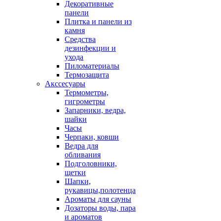
Декоративные
панели
Плитка и панели из
камня
Средства
дезинфекции и
ухода
Пиломатериалы
Термозащита
Аксcесуары
Термометры,
гигрометры
Запарники, ведра,
шайки
Часы
Черпаки, ковши
Ведра для
обливания
Подголовники,
щетки
Шапки,
рукавицы,полотенца
Ароматы для сауны
Дозаторы воды, пара
и ароматов