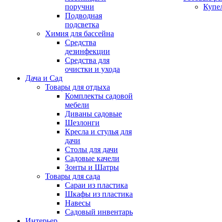
поручни
Купе
Подводная
подсветка
Химия для бассейна
Средства
дезинфекции
Средства для
очистки и ухода
Дача и Сад
Товары для отдыха
Комплекты садовой
мебели
Диваны садовые
Шезлонги
Кресла и стулья для
дачи
Столы для дачи
Садовые качели
Зонты и Шатры
Товары для сада
Сараи из пластика
Шкафы из пластика
Навесы
Садовый инвентарь
Интерьер