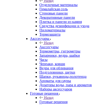
Назад
Отделочные материалы
Гималайская соль
Стеновые панели
Декоративные панели
Плитка и панели из камня
Средства дезинфекции и ухода
Пиломатериалы
Термозащита
Аксcесуары
Назад
Аксcесуары
Термометры, гигрометры
Запарники, ведра, шайки
Часы
Черпаки, ковши
Ведра для обливания
Подголовники, щетки
Шапки, рукавицы,полотенца
Ароматы для сауны
Дозаторы воды, пара и ароматов
Наборы аксессуаров
Готовые решения
Назад
Готовые решения