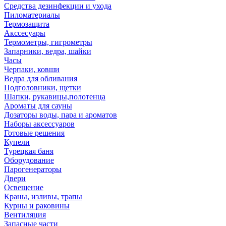
Средства дезинфекции и ухода
Пиломатериалы
Термозащита
Аксcесуары
Термометры, гигрометры
Запарники, ведра, шайки
Часы
Черпаки, ковши
Ведра для обливания
Подголовники, щетки
Шапки, рукавицы,полотенца
Ароматы для сауны
Дозаторы воды, пара и ароматов
Наборы аксессуаров
Готовые решения
Купели
Турецкая баня
Оборудование
Парогенераторы
Двери
Освещение
Краны, изливы, трапы
Курны и раковины
Вентиляция
Запасные части