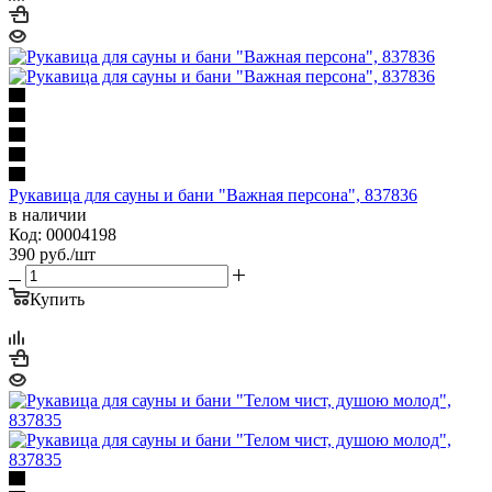
Рукавица для сауны и бани "Важная персона", 837836
в наличии
Код: 00004198
390
руб.
/шт
Купить