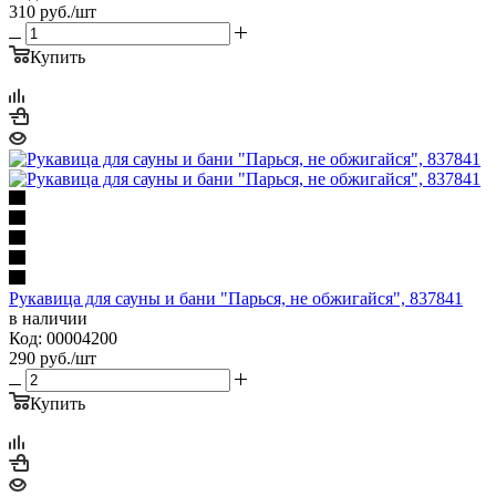
310
руб.
/шт
Купить
Рукавица для сауны и бани "Парься, не обжигайся", 837841
в наличии
Код: 00004200
290
руб.
/шт
Купить