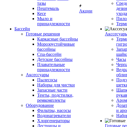
тазы
Сред
Пештемаль
дези
Акции
Кесе
ухода
Мыло и
Пило
принадлежности
Терм
Бассейн
Готовые решения
Аксcесуар
Каркасные бассейны
Терм
Морозоустойчивые
гигр
бассейны
Запар
Спа-бассейн
шайк
Детские бассейны
Часы
Плавательные
Черп
принадлежности
Ведра
Аксессуары
обли
Пылесосы
Подг
Наборы для чистки
щетк
Запасные части
Шапк
Тенты, подстилки,
рука
ремкомплекты
Аром
Оборудование
Дозат
Фильтры, насосы
и аро
Водонагреватели
Набо
Хлоргенераторы
Лестницы и
Готовые р