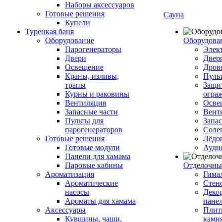
Наборы аксессуаров
Готовые решения
Сауна
Купели
Турецкая баня
Оборудование
Оборудова
Парогенераторы
Элек
Двери
Двер
Освещение
Дров
Краны, изливы,
Пуль
трапы
Защи
Курны и раковины
огра
Вентиляция
Осве
Запасные части
Вент
Пульты для
Запа
парогенераторов
Соле
Готовые решения
Лёдо
Готовые модули
Ауди
Панели для хамама
Паровые кабины
Отделочны
Ароматизация
Гимал
Ароматические
Стен
насосы
Деко
Ароматы для хамама
пане
Аксессуары
Плитк
Кувшины, чаши,
камн