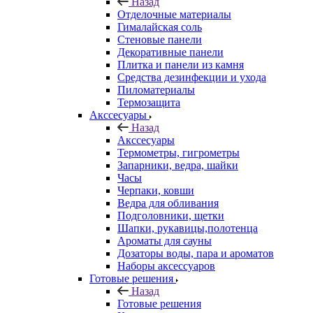
Назад
Отделочные материалы
Гималайская соль
Стеновые панели
Декоративные панели
Плитка и панели из камня
Средства дезинфекции и ухода
Пиломатериалы
Термозащита
Аксcесуары
Назад
Аксcесуары
Термометры, гигрометры
Запарники, ведра, шайки
Часы
Черпаки, ковши
Ведра для обливания
Подголовники, щетки
Шапки, рукавицы,полотенца
Ароматы для сауны
Дозаторы воды, пара и ароматов
Наборы аксессуаров
Готовые решения
Назад
Готовые решения