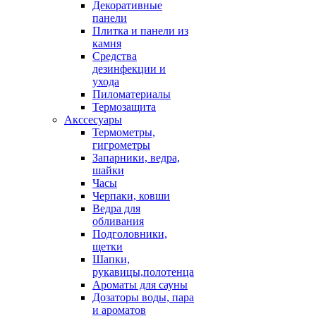
Декоративные
панели
Плитка и панели из
камня
Средства
дезинфекции и
ухода
Пиломатериалы
Термозащита
Аксcесуары
Термометры,
гигрометры
Запарники, ведра,
шайки
Часы
Черпаки, ковши
Ведра для
обливания
Подголовники,
щетки
Шапки,
рукавицы,полотенца
Ароматы для сауны
Дозаторы воды, пара
и ароматов