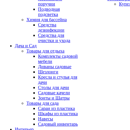
поручни
Купе
Подводная
подсветка
Химия для бассейна
Средства
дезинфекции
Средства для
очистки и ухода
Дача и Сад
Товары для отдыха
Комплекты садовой
мебели
Диваны садовые
Шезлонги
Кресла и стулья для
дачи
Столы для дачи
Садовые качели
Зонты и Шатры
Товары для сада
Сараи из пластика
Шкафы из пластика
Навесы
Садовый инвентарь
Интерьер