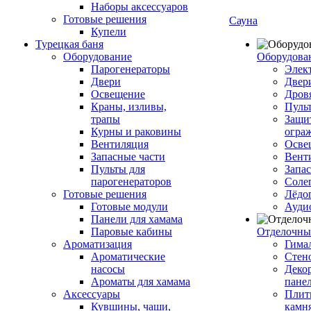
Наборы аксессуаров
Готовые решения
Сауна
Купели
Турецкая баня
Оборудование
Оборудова
Парогенераторы
Элек
Двери
Двер
Освещение
Дров
Краны, изливы,
Пуль
трапы
Защи
Курны и раковины
огра
Вентиляция
Осве
Запасные части
Вент
Пульты для
Запа
парогенераторов
Соле
Готовые решения
Лёдо
Готовые модули
Ауди
Панели для хамама
Паровые кабины
Отделочны
Ароматизация
Гимал
Ароматические
Стен
насосы
Деко
Ароматы для хамама
пане
Аксессуары
Плитк
Кувшины, чаши,
камн