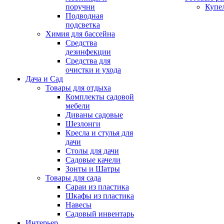
поручни
Купе
Подводная
подсветка
Химия для бассейна
Средства
дезинфекции
Средства для
очистки и ухода
Дача и Сад
Товары для отдыха
Комплекты садовой
мебели
Диваны садовые
Шезлонги
Кресла и стулья для
дачи
Столы для дачи
Садовые качели
Зонты и Шатры
Товары для сада
Сараи из пластика
Шкафы из пластика
Навесы
Садовый инвентарь
Интерьер