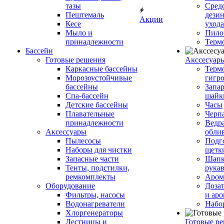
тазы
Сред
Пештемаль
дези
Акции
Кесе
ухода
Мыло и
Пило
принадлежности
Терм
Бассейн
Готовые решения
Аксcесуар
Каркасные бассейны
Терм
Морозоустойчивые
гигр
бассейны
Запар
Спа-бассейн
шайк
Детские бассейны
Часы
Плавательные
Черп
принадлежности
Ведра
Аксессуары
обли
Пылесосы
Подг
Наборы для чистки
щетк
Запасные части
Шапк
Тенты, подстилки,
рука
ремкомплекты
Аром
Оборудование
Дозат
Фильтры, насосы
и аро
Водонагреватели
Набо
Хлоргенераторы
Лестницы и
Готовые р