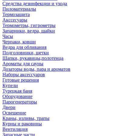
Средства дезинфекции и ухода
Пиломатериалы
Термозащита
Аксcесуары
Термометры, гигрометры
Запарники, ведра, шайки
Часы
Черпаки, ковши
Ведра для обливания
Подголовники, щетки
Шапки, рукавицы,полотенца
Ароматы для сауны
Дозаторы воды, пара и ароматов
Наборы аксессуаров
Готовые решения
Купели
Турецкая баня
Оборудование
Парогенераторы
Двери
Освещение
Краны, изливы, трапы
Курны и раковины
Вентиляция
Запасные части