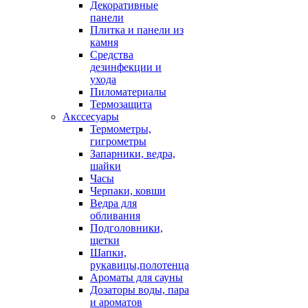
Декоративные
панели
Плитка и панели из
камня
Средства
дезинфекции и
ухода
Пиломатериалы
Термозащита
Аксcесуары
Термометры,
гигрометры
Запарники, ведра,
шайки
Часы
Черпаки, ковши
Ведра для
обливания
Подголовники,
щетки
Шапки,
рукавицы,полотенца
Ароматы для сауны
Дозаторы воды, пара
и ароматов