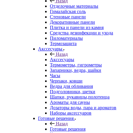
Назад
Отделочные материалы
Гималайская соль
Стеновые панели
Декоративные панели
Плитка и панели из камня
Средства дезинфекции и ухода
Пиломатериалы
Термозащита
Аксcесуары
Назад
Аксcесуары
Термометры, гигрометры
Запарники, ведра, шайки
Часы
Черпаки, ковши
Ведра для обливания
Подголовники, щетки
Шапки, рукавицы,полотенца
Ароматы для сауны
Дозаторы воды, пара и ароматов
Наборы аксессуаров
Готовые решения
Назад
Готовые решения