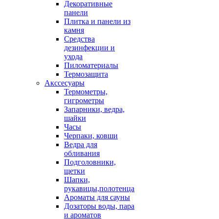
Декоративные
панели
Плитка и панели из
камня
Средства
дезинфекции и
ухода
Пиломатериалы
Термозащита
Аксcесуары
Термометры,
гигрометры
Запарники, ведра,
шайки
Часы
Черпаки, ковши
Ведра для
обливания
Подголовники,
щетки
Шапки,
рукавицы,полотенца
Ароматы для сауны
Дозаторы воды, пара
и ароматов