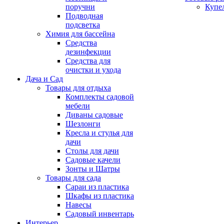
поручни
Купе
Подводная
подсветка
Химия для бассейна
Средства
дезинфекции
Средства для
очистки и ухода
Дача и Сад
Товары для отдыха
Комплекты садовой
мебели
Диваны садовые
Шезлонги
Кресла и стулья для
дачи
Столы для дачи
Садовые качели
Зонты и Шатры
Товары для сада
Сараи из пластика
Шкафы из пластика
Навесы
Садовый инвентарь
Интерьер