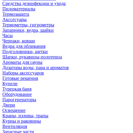
Средства дезинфекции и ухода
Пиломатериалы
Термозащита
Аксcесуары
Термометры, гигрометры
Запарники, ведра, шайки
Часы
Черпаки, ковши
Ведра для обливания
Подголовники, щетки
Шапки, рукавицы,полотенца
Ароматы для сауны
Дозаторы воды, пара и ароматов
Наборы аксессуаров
Готовые решения
Купели
Турецкая баня
Оборудование
Парогенераторы
Двери
Освещение
Краны, изливы, трапы
Курны и раковины
Вентиляция
Запасные части