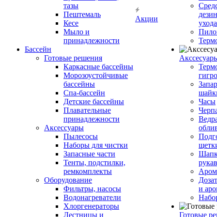
тазы
Сред
Пештемаль
дези
Акции
Кесе
ухода
Мыло и
Пило
принадлежности
Терм
Бассейн
Готовые решения
Аксcесуар
Каркасные бассейны
Терм
Морозоустойчивые
гигр
бассейны
Запар
Спа-бассейн
шайк
Детские бассейны
Часы
Плавательные
Черп
принадлежности
Ведра
Аксессуары
обли
Пылесосы
Подг
Наборы для чистки
щетк
Запасные части
Шапк
Тенты, подстилки,
рука
ремкомплекты
Аром
Оборудование
Дозат
Фильтры, насосы
и аро
Водонагреватели
Набо
Хлоргенераторы
Лестницы и
Готовые р