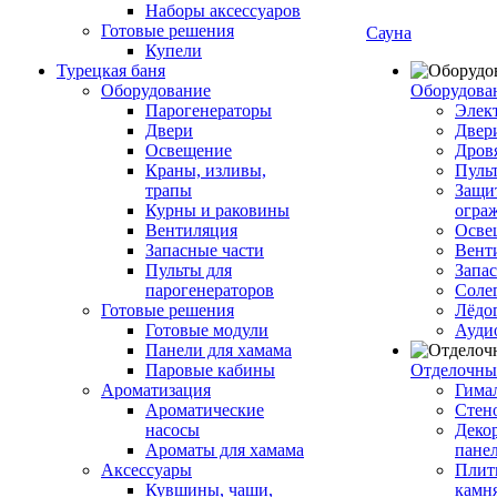
Наборы аксессуаров
Готовые решения
Сауна
Купели
Турецкая баня
Оборудование
Оборудова
Парогенераторы
Элек
Двери
Двер
Освещение
Дров
Краны, изливы,
Пуль
трапы
Защи
Курны и раковины
огра
Вентиляция
Осве
Запасные части
Вент
Пульты для
Запа
парогенераторов
Соле
Готовые решения
Лёдо
Готовые модули
Ауди
Панели для хамама
Паровые кабины
Отделочны
Ароматизация
Гимал
Ароматические
Стен
насосы
Деко
Ароматы для хамама
пане
Аксессуары
Плитк
Кувшины, чаши,
камн