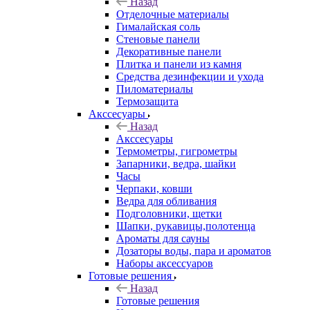
Назад
Отделочные материалы
Гималайская соль
Стеновые панели
Декоративные панели
Плитка и панели из камня
Средства дезинфекции и ухода
Пиломатериалы
Термозащита
Аксcесуары
Назад
Аксcесуары
Термометры, гигрометры
Запарники, ведра, шайки
Часы
Черпаки, ковши
Ведра для обливания
Подголовники, щетки
Шапки, рукавицы,полотенца
Ароматы для сауны
Дозаторы воды, пара и ароматов
Наборы аксессуаров
Готовые решения
Назад
Готовые решения