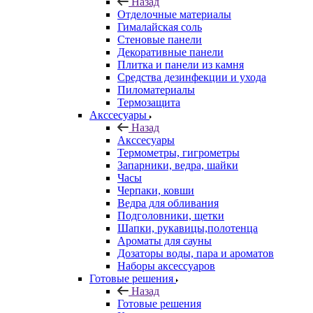
Назад
Отделочные материалы
Гималайская соль
Стеновые панели
Декоративные панели
Плитка и панели из камня
Средства дезинфекции и ухода
Пиломатериалы
Термозащита
Аксcесуары
Назад
Аксcесуары
Термометры, гигрометры
Запарники, ведра, шайки
Часы
Черпаки, ковши
Ведра для обливания
Подголовники, щетки
Шапки, рукавицы,полотенца
Ароматы для сауны
Дозаторы воды, пара и ароматов
Наборы аксессуаров
Готовые решения
Назад
Готовые решения