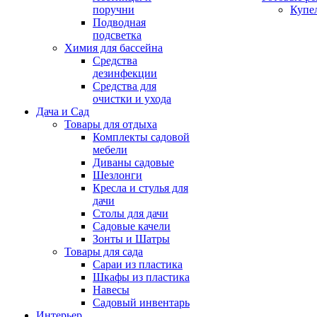
поручни
Купе
Подводная
подсветка
Химия для бассейна
Средства
дезинфекции
Средства для
очистки и ухода
Дача и Сад
Товары для отдыха
Комплекты садовой
мебели
Диваны садовые
Шезлонги
Кресла и стулья для
дачи
Столы для дачи
Садовые качели
Зонты и Шатры
Товары для сада
Сараи из пластика
Шкафы из пластика
Навесы
Садовый инвентарь
Интерьер