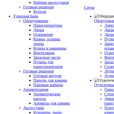
Наборы аксессуаров
Готовые решения
Сауна
Купели
Турецкая баня
Оборудование
Оборудова
Парогенераторы
Элек
Двери
Двер
Освещение
Дров
Краны, изливы,
Пуль
трапы
Защи
Курны и раковины
огра
Вентиляция
Осве
Запасные части
Вент
Пульты для
Запа
парогенераторов
Соле
Готовые решения
Лёдо
Готовые модули
Ауди
Панели для хамама
Паровые кабины
Отделочны
Ароматизация
Гимал
Ароматические
Стен
насосы
Деко
Ароматы для хамама
пане
Аксессуары
Плитк
Кувшины, чаши,
камн