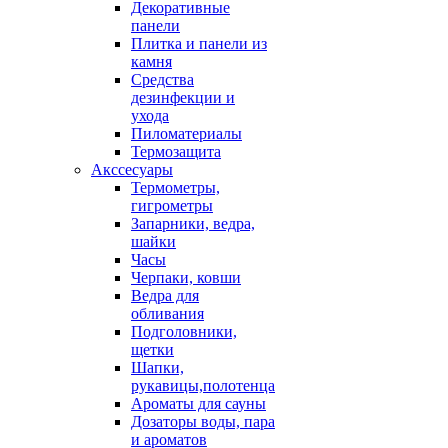
Декоративные
панели
Плитка и панели из
камня
Средства
дезинфекции и
ухода
Пиломатериалы
Термозащита
Аксcесуары
Термометры,
гигрометры
Запарники, ведра,
шайки
Часы
Черпаки, ковши
Ведра для
обливания
Подголовники,
щетки
Шапки,
рукавицы,полотенца
Ароматы для сауны
Дозаторы воды, пара
и ароматов