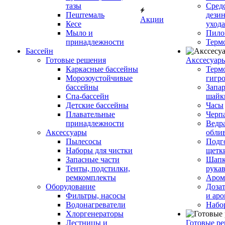
тазы
Сред
Пештемаль
дези
Акции
Кесе
ухода
Мыло и
Пило
принадлежности
Терм
Бассейн
Готовые решения
Аксcесуар
Каркасные бассейны
Терм
Морозоустойчивые
гигр
бассейны
Запар
Спа-бассейн
шайк
Детские бассейны
Часы
Плавательные
Черп
принадлежности
Ведра
Аксессуары
обли
Пылесосы
Подг
Наборы для чистки
щетк
Запасные части
Шапк
Тенты, подстилки,
рука
ремкомплекты
Аром
Оборудование
Дозат
Фильтры, насосы
и аро
Водонагреватели
Набо
Хлоргенераторы
Лестницы и
Готовые р