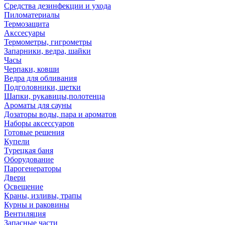
Средства дезинфекции и ухода
Пиломатериалы
Термозащита
Аксcесуары
Термометры, гигрометры
Запарники, ведра, шайки
Часы
Черпаки, ковши
Ведра для обливания
Подголовники, щетки
Шапки, рукавицы,полотенца
Ароматы для сауны
Дозаторы воды, пара и ароматов
Наборы аксессуаров
Готовые решения
Купели
Турецкая баня
Оборудование
Парогенераторы
Двери
Освещение
Краны, изливы, трапы
Курны и раковины
Вентиляция
Запасные части